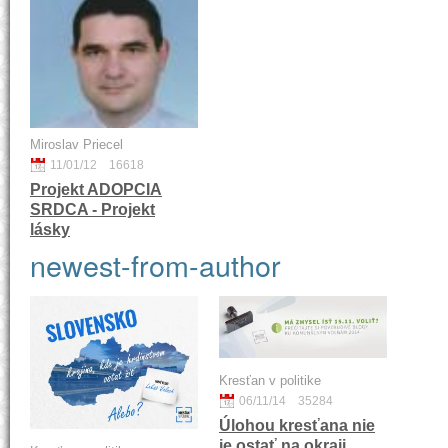
Miroslav Priecel
11/01/12
16618
Projekt ADOPCIA
SRDCA - Projekt
lásky
newest-from-author
Kresťan v politike
06/11/14
35284
Úlohou kresťana nie
je ostať na okraji