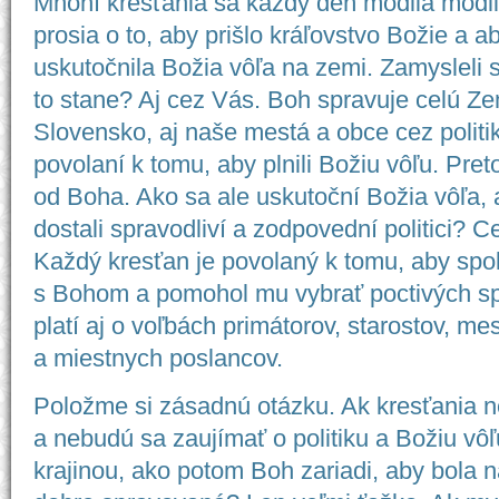
Mnohí kresťania sa každý deň modlia modl
prosia o to, aby prišlo kráľovstvo Božie a a
uskutočnila Božia vôľa na zemi. Zamysleli 
to stane? Aj cez Vás. Boh spravuje celú Z
Slovensko, aj naše mestá a obce cez politik
povolaní k tomu, aby plnili Božiu vôľu. Pret
od Boha. Ako sa ale uskutoční Božia vôľa, 
dostali spravodliví a zodpovední politici? Ce
Každý kresťan je povolaný k tomu, aby spo
s Bohom a pomohol mu vybrať poctivých sp
platí aj o voľbách primátorov, starostov, me
a miestnych poslancov.
Položme si zásadnú otázku. Ak kresťania n
a nebudú sa zaujímať o politiku a Božiu vô
krajinou, ako potom Boh zariadi, aby bola n