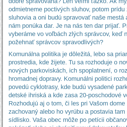
dobre spravovaná? Len veľmi ťažko. Ak my,
odmietneme poctivých sluhov, potom prídu zl
sluhovia a oni budú spravovať naše mestá 
nám ponúka dar. Je na nás ten dar prijať. P
vyberáme vo voľbách zlých správcov, keď
požehnať správcov spravodlivých?
Komunálna politika je dôležitá, lebo sa pri
prostredia, kde žijete. Tu sa rozhoduje o n
nových parkoviskách, ich spoplatnení, o ro
hromadnej dopravy. Komunálni politici rozh
povedú cyklotrasy, kde budú vysadené par
detské ihriská a kde zasa 20-poschodové v
Rozhodujú aj o tom, či les pri Vašom dome
zachovaný alebo ho vyrúbu a postavia tam 
sídlisko. Vaša obec môže po petícii občan