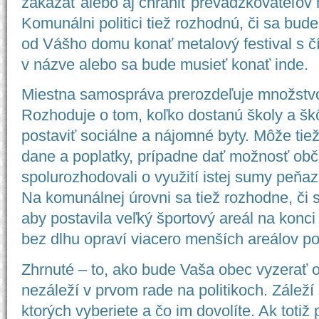
zakázať alebo aj chrániť prevádzkovateľov 
Komunálni politici tiež rozhodnú, či sa bud
od Vášho domu konať metalový festival s č
v názve alebo sa bude musieť konať inde.
Miestna samospráva prerozdeľuje množstv
Rozhoduje o tom, koľko dostanú školy a šk
postaviť sociálne a nájomné byty. Môže tie
dane a poplatky, prípadne dať možnosť ob
spolurozhodovali o využití istej sumy peňaz
Na komunálnej úrovni sa tiež rozhodne, či s
aby postavila veľký športový areál na konc
bez dlhu opraví viacero menších areálov po 
Zhrnuté – to, ako bude Vaša obec vyzerať o
nezáleží v prvom rade na politikoch. Záleží
ktorých vyberiete a čo im dovolíte. Ak totiž p